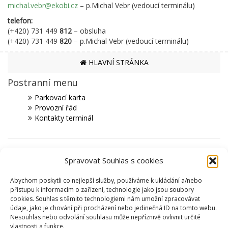
michal.vebr@ekobi.cz
– p.Michal Vebr (vedoucí terminálu)
telefon:
(+420) 731 449
812
– obsluha
(+420) 731 449
820
– p.Michal Vebr (vedoucí terminálu)
HLAVNÍ STRÁNKA
Postranní menu
Parkovací karta
Provozní řád
Kontakty terminál
PARTNEŘI
Spravovat Souhlas s cookies
MĚSTO ČESKÁ TŘEBOVÁ
Abychom poskytli co nejlepší služby, používáme k ukládání a/nebo
SPORTOVIŠTĚ
přístupu k informacím o zařízení, technologie jako jsou soubory
cookies. Souhlas s těmito technologiemi nám umožní zpracovávat
KRYTÝ PLAVECKÝ BAZÉN
údaje, jako je chování při procházení nebo jedinečná ID na tomto webu.
SKI AREÁL PEKLÁK A BIKEPARK
Nesouhlas nebo odvolání souhlasu může nepříznivě ovlivnit určité
ZIMNÍ STADION NA SKALCE
vlastnosti a funkce.