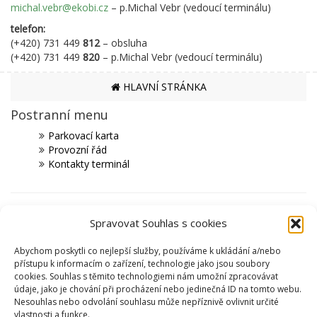
michal.vebr@ekobi.cz
– p.Michal Vebr (vedoucí terminálu)
telefon:
(+420) 731 449
812
– obsluha
(+420) 731 449
820
– p.Michal Vebr (vedoucí terminálu)
HLAVNÍ STRÁNKA
Postranní menu
Parkovací karta
Provozní řád
Kontakty terminál
PARTNEŘI
Spravovat Souhlas s cookies
MĚSTO ČESKÁ TŘEBOVÁ
Abychom poskytli co nejlepší služby, používáme k ukládání a/nebo
SPORTOVIŠTĚ
přístupu k informacím o zařízení, technologie jako jsou soubory
cookies. Souhlas s těmito technologiemi nám umožní zpracovávat
KRYTÝ PLAVECKÝ BAZÉN
údaje, jako je chování při procházení nebo jedinečná ID na tomto webu.
SKI AREÁL PEKLÁK A BIKEPARK
Nesouhlas nebo odvolání souhlasu může nepříznivě ovlivnit určité
ZIMNÍ STADION NA SKALCE
vlastnosti a funkce.