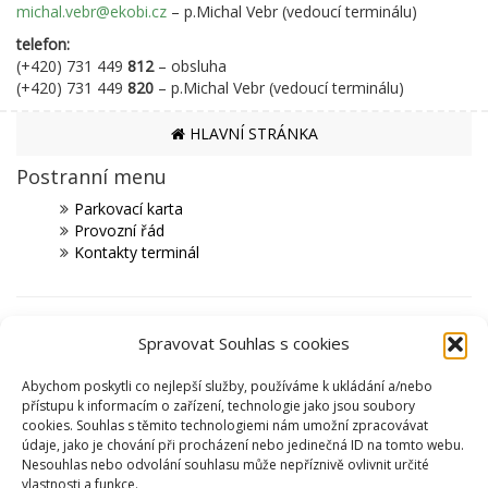
michal.vebr@ekobi.cz
– p.Michal Vebr (vedoucí terminálu)
telefon:
(+420) 731 449
812
– obsluha
(+420) 731 449
820
– p.Michal Vebr (vedoucí terminálu)
HLAVNÍ STRÁNKA
Postranní menu
Parkovací karta
Provozní řád
Kontakty terminál
PARTNEŘI
Spravovat Souhlas s cookies
MĚSTO ČESKÁ TŘEBOVÁ
Abychom poskytli co nejlepší služby, používáme k ukládání a/nebo
SPORTOVIŠTĚ
přístupu k informacím o zařízení, technologie jako jsou soubory
cookies. Souhlas s těmito technologiemi nám umožní zpracovávat
KRYTÝ PLAVECKÝ BAZÉN
údaje, jako je chování při procházení nebo jedinečná ID na tomto webu.
SKI AREÁL PEKLÁK A BIKEPARK
Nesouhlas nebo odvolání souhlasu může nepříznivě ovlivnit určité
ZIMNÍ STADION NA SKALCE
vlastnosti a funkce.