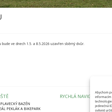
U
 bude ve dnech 1.5. a 8.5.2026 uzavřen sběrný dvůr.
Abychom pos
IŠTĚ
RYCHLÁ NAVIGACE
informacím 
technologie
 PLAVECKÝ BAZÉN
jedinečná I
REÁL PEKLÁK A BIKEPARK
ovlivnit urči