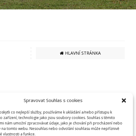
HLAVNÍ STRÁNKA
Spravovat Souhlas s cookies
kytli co nejlepší služby, používáme k ukládání a/nebo přístupu k
EKO BI S.R.O.
o zařízení, technologie jako jsou soubory cookies. Souhlas s těmito
mi nám umožní zpracovávat údaje, jako je chování při procházení nebo
SEMANÍNSKÁ 2050
D na tomto webu. Nesouhlas nebo odvolání souhlasu může nepříznivě
560 02 ČESKÁ TŘEBOVÁ
té vlastnosti a funkce.