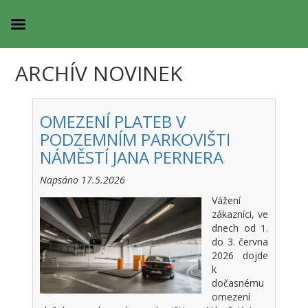
ARCHÍV NOVINEK
OMEZENÍ PLATEB V
PODZEMNÍM PARKOVIŠTI
NÁMĚSTÍ JANA PERNERA
Napsáno 17.5.2026
Vážení
zákazníci, ve
dnech od 1.
do 3. června
2026 dojde
k
dočasnému
omezení