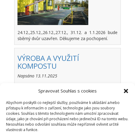
24.12.,25.12.,26.12.,27.12., 31.12. a 1.1.2026 bude
sběrný dvůr uzavřen. Děkujeme za pochopení.
VÝROBA A VYUŽITÍ
KOMPOSTU
Napsáno 13.11.2025
25.11.2025,
Spravovat Souhlas s cookies
9:00 –
12:00,
Abychom poskytli co nejlepší služby, používáme k ukládání a/nebo
Obecní úřad
přístupu k informacím o zařízení, technologie jako jsou soubory
Třebovice
cookies. Souhlas s těmito technologiemi nám umožní zpracovávat
údaje, jako je chování při procházení nebo jedinečná ID na tomto webu.
Nesouhlas nebo odvolání souhlasu může nepříznivě ovlivnit určité
vlastnosti a funkce.