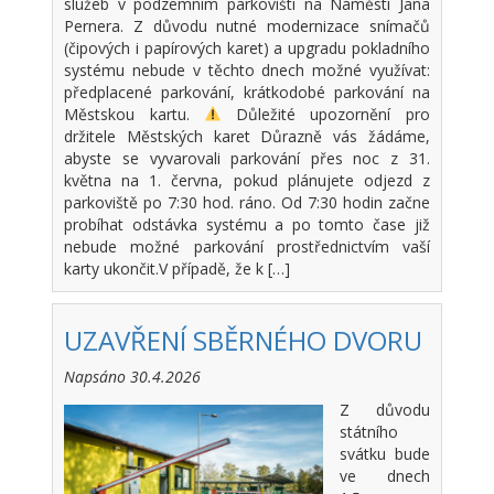
služeb v podzemním parkovišti na Náměstí Jana
Pernera. Z důvodu nutné modernizace snímačů
(čipových i papírových karet) a upgradu pokladního
systému nebude v těchto dnech možné využívat:
předplacené parkování, krátkodobé parkování na
Městskou kartu.
Důležité upozornění pro
držitele Městských karet Důrazně vás žádáme,
abyste se vyvarovali parkování přes noc z 31.
května na 1. června, pokud plánujete odjezd z
parkoviště po 7:30 hod. ráno. Od 7:30 hodin začne
probíhat odstávka systému a po tomto čase již
nebude možné parkování prostřednictvím vaší
karty ukončit.V případě, že k […]
UZAVŘENÍ SBĚRNÉHO DVORU
Napsáno 30.4.2026
Z důvodu
státního
svátku bude
ve dnech