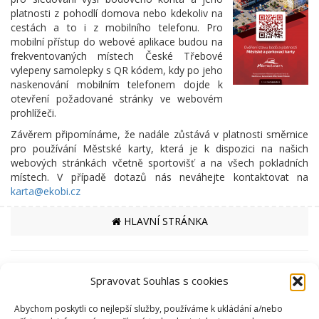
platnosti z pohodlí domova nebo kdekoliv na
cestách a to i z mobilního telefonu. Pro
mobilní přístup do webové aplikace budou na
frekventovaných místech České Třebové
vylepeny samolepky s QR kódem, kdy po jeho
naskenování mobilním telefonem dojde k
otevření požadované stránky ve webovém
prohlížeči.
Závěrem připomínáme, že nadále zůstává v platnosti směrnice
pro používání Městské karty, která je k dispozici na našich
webových stránkách včetně sportovišť a na všech pokladních
místech. V případě dotazů nás neváhejte kontaktovat na
karta@ekobi.cz
HLAVNÍ STRÁNKA
PARTNEŘI
Spravovat Souhlas s cookies
MĚSTO ČESKÁ TŘEBOVÁ
Abychom poskytli co nejlepší služby, používáme k ukládání a/nebo