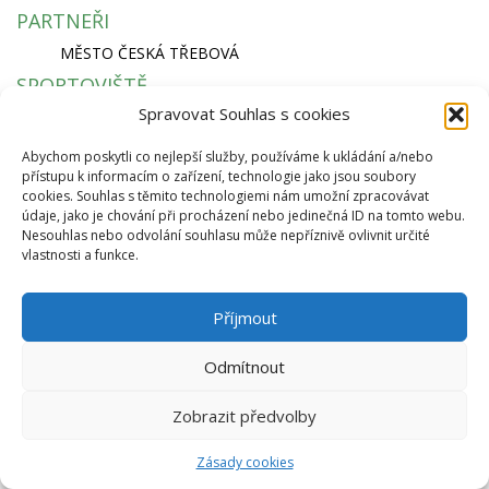
PARTNEŘI
MĚSTO ČESKÁ TŘEBOVÁ
SPORTOVIŠTĚ
Spravovat Souhlas s cookies
KRYTÝ PLAVECKÝ BAZÉN
SKI AREÁL PEKLÁK A BIKEPARK
Abychom poskytli co nejlepší služby, používáme k ukládání a/nebo
ZIMNÍ STADION NA SKALCE
přístupu k informacím o zařízení, technologie jako jsou soubory
RYCHLÁ NAVIGACE
cookies. Souhlas s těmito technologiemi nám umožní zpracovávat
údaje, jako je chování při procházení nebo jedinečná ID na tomto webu.
EKO BI S.R.O.
Nesouhlas nebo odvolání souhlasu může nepříznivě ovlivnit určité
vlastnosti a funkce.
SEMANÍNSKÁ 2050
560 02 ČESKÁ TŘEBOVÁ
IČ: 64827500
Příjmout
info@ekobi.cz
© 2026 Eko Bi, s.r.o. |
Telnes
Odmítnout
Zobrazit předvolby
Zásady cookies