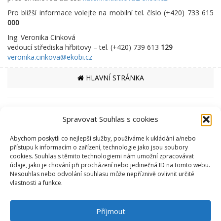
Pro bližší informace volejte na mobilní tel. číslo (+420) 733 615
000
Ing. Veronika Cinková
vedoucí střediska hřbitovy – tel. (+420) 739 613
129
veronika.cinkova@ekobi.cz
HLAVNÍ STRÁNKA
PARTNEŘI
Spravovat Souhlas s cookies
MĚSTO ČESKÁ TŘEBOVÁ
Abychom poskytli co nejlepší služby, používáme k ukládání a/nebo
SPORTOVIŠTĚ
přístupu k informacím o zařízení, technologie jako jsou soubory
cookies. Souhlas s těmito technologiemi nám umožní zpracovávat
KRYTÝ PLAVECKÝ BAZÉN
údaje, jako je chování při procházení nebo jedinečná ID na tomto webu.
SKI AREÁL PEKLÁK A BIKEPARK
Nesouhlas nebo odvolání souhlasu může nepříznivě ovlivnit určité
ZIMNÍ STADION NA SKALCE
vlastnosti a funkce.
RYCHLÁ NAVIGACE
EKO BI S.R.O.
Příjmout