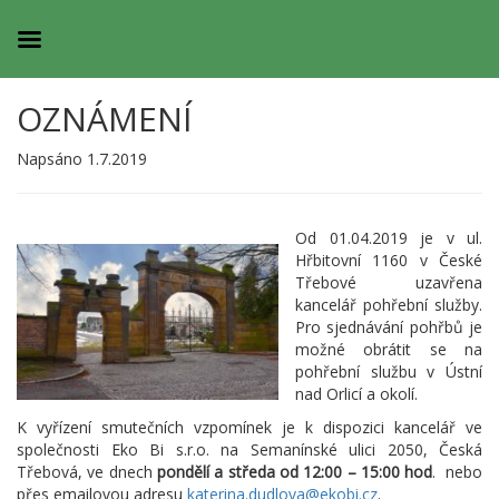
OZNÁMENÍ
Napsáno 1.7.2019
Od 01.04.2019 je v ul.
Hřbitovní 1160 v České
Třebové uzavřena
kancelář pohřební služby.
Pro sjednávání pohřbů je
možné obrátit se na
pohřební službu v Ústní
nad Orlicí a okolí.
K vyřízení smutečních vzpomínek je k dispozici kancelář ve
společnosti Eko Bi s.r.o. na Semanínské ulici 2050, Česká
Třebová, ve dnech
pondělí a středa od 12:00 – 15:00 hod
. nebo
přes emailovou adresu
katerina.dudlova@ekobi.cz
.