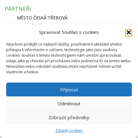
PARTNEŘI
MĚSTO ČESKÁ TŘEBOVÁ
SPORTOVIŠTĚ
Spravovat Souhlas s cookies
KRYTÝ PLAVECKÝ BAZÉN
SKI AREÁL PEKLÁK A BIKEPARK
Abychom poskytli co nejlepší služby, používáme k ukládání a/nebo
ZIMNÍ STADION NA SKALCE
přístupu k informacím o zařízení, technologie jako jsou soubory
cookies. Souhlas s těmito technologiemi nám umožní zpracovávat
RYCHLÁ NAVIGACE
údaje, jako je chování při procházení nebo jedinečná ID na tomto webu.
EKO BI S.R.O.
Nesouhlas nebo odvolání souhlasu může nepříznivě ovlivnit určité
vlastnosti a funkce.
SEMANÍNSKÁ 2050
560 02 ČESKÁ TŘEBOVÁ
IČ: 64827500
Příjmout
info@ekobi.cz
© 2026 Eko Bi, s.r.o. |
Telnes
Odmítnout
Zobrazit předvolby
Zásady cookies