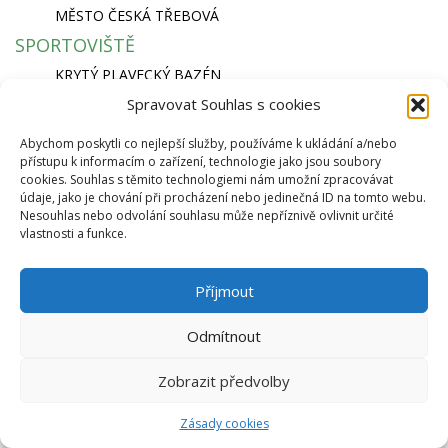
MĚSTO ČESKÁ TŘEBOVÁ
SPORTOVIŠTĚ
KRYTÝ PLAVECKÝ BAZÉN
SKI AREÁL PEKLÁK A BIKEPARK
Spravovat Souhlas s cookies
ZIMNÍ STADION NA SKALCE
RYCHLÁ NAVIGACE
Abychom poskytli co nejlepší služby, používáme k ukládání a/nebo
přístupu k informacím o zařízení, technologie jako jsou soubory
EKO BI S.R.O.
cookies. Souhlas s těmito technologiemi nám umožní zpracovávat
údaje, jako je chování při procházení nebo jedinečná ID na tomto webu.
SEMANÍNSKÁ 2050
Nesouhlas nebo odvolání souhlasu může nepříznivě ovlivnit určité
560 02 ČESKÁ TŘEBOVÁ
vlastnosti a funkce.
IČ: 64827500
info@ekobi.cz
Příjmout
© 2026 Eko Bi, s.r.o. |
Telnes
Odmítnout
Zobrazit předvolby
Zásady cookies