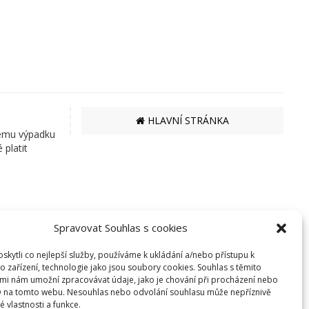
HLAVNÍ STRÁNKA
nému výpadku
platit
Spravovat Souhlas s cookies
kytli co nejlepší služby, používáme k ukládání a/nebo přístupu k
EKO BI S.R.O.
o zařízení, technologie jako jsou soubory cookies. Souhlas s těmito
mi nám umožní zpracovávat údaje, jako je chování při procházení nebo
SEMANÍNSKÁ 2050
D na tomto webu. Nesouhlas nebo odvolání souhlasu může nepříznivě
560 02 ČESKÁ TŘEBOVÁ
té vlastnosti a funkce.