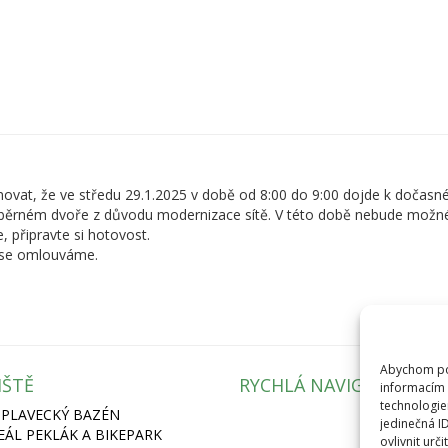
movat, že ve středu 29.1.2025 v době od 8:00 do 9:00 dojde k dočas
běrném dvoře z důvodu modernizace sítě. V této době nebude možné 
, připravte si hotovost.
 se omlouváme.
Abychom pos
IŠTĚ
RYCHLÁ NAVIGACE
informacím 
technologie
 PLAVECKÝ BAZÉN
jedinečná I
REÁL PEKLÁK A BIKEPARK
ovlivnit urči