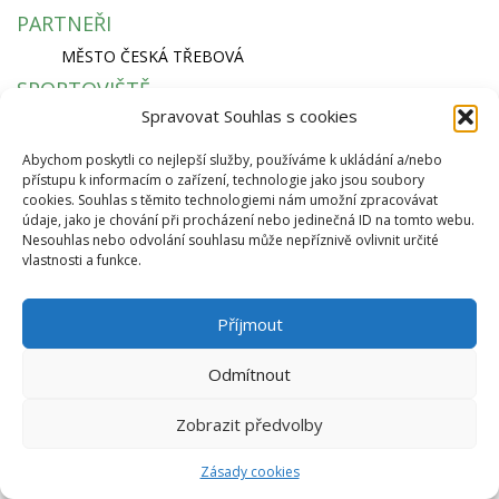
PARTNEŘI
MĚSTO ČESKÁ TŘEBOVÁ
SPORTOVIŠTĚ
Spravovat Souhlas s cookies
KRYTÝ PLAVECKÝ BAZÉN
SKI AREÁL PEKLÁK A BIKEPARK
Abychom poskytli co nejlepší služby, používáme k ukládání a/nebo
ZIMNÍ STADION NA SKALCE
přístupu k informacím o zařízení, technologie jako jsou soubory
RYCHLÁ NAVIGACE
cookies. Souhlas s těmito technologiemi nám umožní zpracovávat
údaje, jako je chování při procházení nebo jedinečná ID na tomto webu.
EKO BI S.R.O.
Nesouhlas nebo odvolání souhlasu může nepříznivě ovlivnit určité
vlastnosti a funkce.
SEMANÍNSKÁ 2050
560 02 ČESKÁ TŘEBOVÁ
IČ: 64827500
Příjmout
info@ekobi.cz
© 2026 Eko Bi, s.r.o. |
Telnes
Odmítnout
Zobrazit předvolby
Zásady cookies