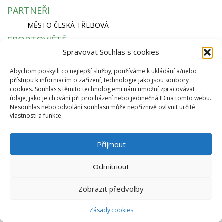
PARTNEŘI
MĚSTO ČESKÁ TŘEBOVÁ
SPORTOVIŠTĚ
Spravovat Souhlas s cookies
KRYTÝ PLAVECKÝ BAZÉN
SKI AREÁL PEKLÁK A BIKEPARK
Abychom poskytli co nejlepší služby, používáme k ukládání a/nebo
ZIMNÍ STADION NA SKALCE
přístupu k informacím o zařízení, technologie jako jsou soubory
RYCHLÁ NAVIGACE
cookies. Souhlas s těmito technologiemi nám umožní zpracovávat
údaje, jako je chování při procházení nebo jedinečná ID na tomto webu.
EKO BI S.R.O.
Nesouhlas nebo odvolání souhlasu může nepříznivě ovlivnit určité
vlastnosti a funkce.
SEMANÍNSKÁ 2050
560 02 ČESKÁ TŘEBOVÁ
IČ: 64827500
Příjmout
info@ekobi.cz
© 2026 Eko Bi, s.r.o. |
Telnes
Odmítnout
Zobrazit předvolby
Zásady cookies