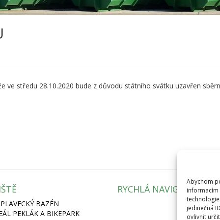
U
 ve středu 28.10.2020 bude z důvodu státního svátku uzavřen sběrn
Abychom pos
IŠTĚ
RYCHLÁ NAVIGACE
informacím 
technologie
 PLAVECKÝ BAZÉN
jedinečná I
REÁL PEKLÁK A BIKEPARK
ovlivnit urči