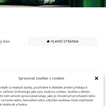
ý dvůr.
HLAVNÍ STRÁNKA
Spravovat Souhlas s cookies
kytli co nejlepší služby, používáme k ukládání a/nebo přístupu k
EKO BI S.R.O.
o zařízení, technologie jako jsou soubory cookies. Souhlas s těmito
mi nám umožní zpracovávat údaje, jako je chování při procházení nebo
SEMANÍNSKÁ 2050
D na tomto webu. Nesouhlas nebo odvolání souhlasu může nepříznivě
560 02 ČESKÁ TŘEBOVÁ
té vlastnosti a funkce.