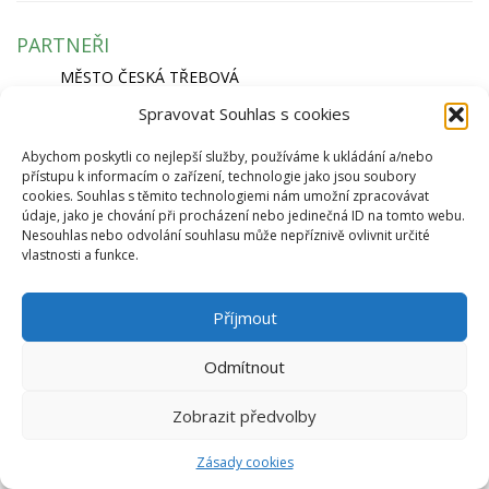
PARTNEŘI
MĚSTO ČESKÁ TŘEBOVÁ
SPORTOVIŠTĚ
Spravovat Souhlas s cookies
KRYTÝ PLAVECKÝ BAZÉN
Abychom poskytli co nejlepší služby, používáme k ukládání a/nebo
SKI AREÁL PEKLÁK A BIKEPARK
přístupu k informacím o zařízení, technologie jako jsou soubory
ZIMNÍ STADION NA SKALCE
cookies. Souhlas s těmito technologiemi nám umožní zpracovávat
RYCHLÁ NAVIGACE
údaje, jako je chování při procházení nebo jedinečná ID na tomto webu.
Nesouhlas nebo odvolání souhlasu může nepříznivě ovlivnit určité
EKO BI S.R.O.
vlastnosti a funkce.
SEMANÍNSKÁ 2050
560 02 ČESKÁ TŘEBOVÁ
Příjmout
IČ: 64827500
info@ekobi.cz
Odmítnout
© 2026 Eko Bi, s.r.o. |
Telnes
Zobrazit předvolby
Zásady cookies