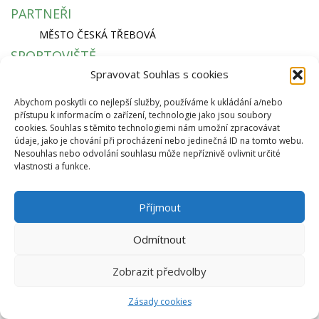
PARTNEŘI
MĚSTO ČESKÁ TŘEBOVÁ
SPORTOVIŠTĚ
Spravovat Souhlas s cookies
KRYTÝ PLAVECKÝ BAZÉN
SKI AREÁL PEKLÁK A BIKEPARK
Abychom poskytli co nejlepší služby, používáme k ukládání a/nebo
ZIMNÍ STADION NA SKALCE
přístupu k informacím o zařízení, technologie jako jsou soubory
RYCHLÁ NAVIGACE
cookies. Souhlas s těmito technologiemi nám umožní zpracovávat
údaje, jako je chování při procházení nebo jedinečná ID na tomto webu.
EKO BI S.R.O.
Nesouhlas nebo odvolání souhlasu může nepříznivě ovlivnit určité
vlastnosti a funkce.
SEMANÍNSKÁ 2050
560 02 ČESKÁ TŘEBOVÁ
IČ: 64827500
Příjmout
info@ekobi.cz
© 2026 Eko Bi, s.r.o. |
Telnes
Odmítnout
Zobrazit předvolby
Zásady cookies