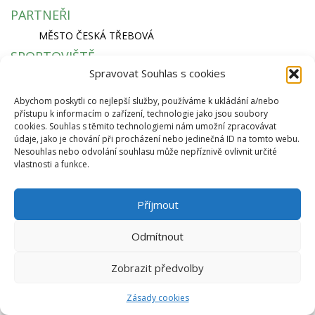
PARTNEŘI
MĚSTO ČESKÁ TŘEBOVÁ
SPORTOVIŠTĚ
Spravovat Souhlas s cookies
KRYTÝ PLAVECKÝ BAZÉN
SKI AREÁL PEKLÁK A BIKEPARK
Abychom poskytli co nejlepší služby, používáme k ukládání a/nebo
ZIMNÍ STADION NA SKALCE
přístupu k informacím o zařízení, technologie jako jsou soubory
RYCHLÁ NAVIGACE
cookies. Souhlas s těmito technologiemi nám umožní zpracovávat
údaje, jako je chování při procházení nebo jedinečná ID na tomto webu.
EKO BI S.R.O.
Nesouhlas nebo odvolání souhlasu může nepříznivě ovlivnit určité
vlastnosti a funkce.
SEMANÍNSKÁ 2050
560 02 ČESKÁ TŘEBOVÁ
IČ: 64827500
Příjmout
info@ekobi.cz
© 2026 Eko Bi, s.r.o. |
Telnes
Odmítnout
Zobrazit předvolby
Zásady cookies