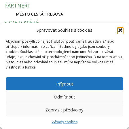
PARTNEŘI
MĚSTO ČESKÁ TŘEBOVÁ
SPORTOVIŠTĚ
Spravovat Souhlas s cookies
KRYTÝ PLAVECKÝ BAZÉN
SKI AREÁL PEKLÁK A BIKEPARK
Abychom poskytli co nejlepší služby, používáme k ukládání a/nebo
ZIMNÍ STADION NA SKALCE
přístupu k informacím o zařízení, technologie jako jsou soubory
RYCHLÁ NAVIGACE
cookies. Souhlas s těmito technologiemi nám umožní zpracovávat
údaje, jako je chování při procházení nebo jedinečná ID na tomto webu.
EKO BI S.R.O.
Nesouhlas nebo odvolání souhlasu může nepříznivě ovlivnit určité
vlastnosti a funkce.
SEMANÍNSKÁ 2050
560 02 ČESKÁ TŘEBOVÁ
IČ: 64827500
Příjmout
info@ekobi.cz
© 2026 Eko Bi, s.r.o. |
Telnes
Odmítnout
Zobrazit předvolby
Zásady cookies