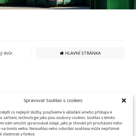
ý dvůr.
HLAVNÍ STRÁNKA
Spravovat Souhlas s cookies
kytli co nejlepší služby, používáme k ukládání a/nebo přístupu k
EKO BI S.R.O.
o zařízení, technologie jako jsou soubory cookies. Souhlas s těmito
mi nám umožní zpracovávat údaje, jako je chování při procházení nebo
SEMANÍNSKÁ 2050
D na tomto webu. Nesouhlas nebo odvolání souhlasu může nepříznivě
560 02 ČESKÁ TŘEBOVÁ
té vlastnosti a funkce.