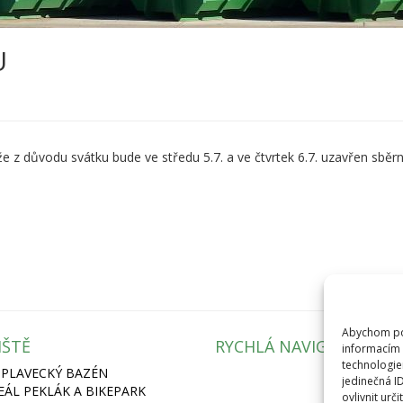
U
z důvodu svátku bude ve středu 5.7. a ve čtvrtek 6.7. uzavřen sběrn
Abychom pos
IŠTĚ
RYCHLÁ NAVIGACE
informacím 
technologie
 PLAVECKÝ BAZÉN
jedinečná I
REÁL PEKLÁK A BIKEPARK
ovlivnit urči