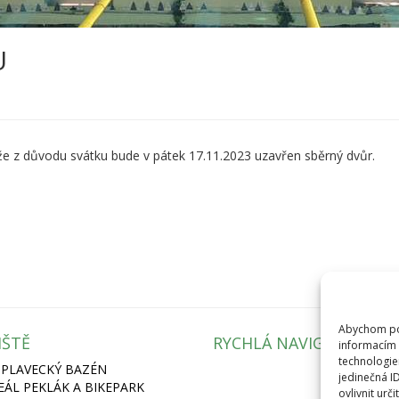
U
 z důvodu svátku bude v pátek 17.11.2023 uzavřen sběrný dvůr.
Abychom pos
IŠTĚ
RYCHLÁ NAVIGACE
informacím 
technologie
 PLAVECKÝ BAZÉN
jedinečná I
REÁL PEKLÁK A BIKEPARK
ovlivnit urči