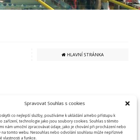
HLAVNÍ STRÁNKA
Spravovat Souhlas s cookies
kytli co nejlepší služby, používáme k ukládání a/nebo přístupu k
EKO BI S.R.O.
o zařízení, technologie jako jsou soubory cookies. Souhlas s těmito
mi nám umožní zpracovávat údaje, jako je chování při procházení nebo
SEMANÍNSKÁ 2050
D na tomto webu. Nesouhlas nebo odvolání souhlasu může nepříznivě
560 02 ČESKÁ TŘEBOVÁ
té vlastnosti a funkce.