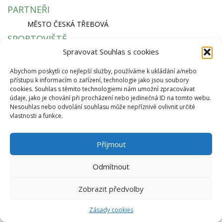
PARTNEŘI
MĚSTO ČESKÁ TŘEBOVÁ
SPORTOVIŠTĚ
Spravovat Souhlas s cookies
KRYTÝ PLAVECKÝ BAZÉN
SKI AREÁL PEKLÁK A BIKEPARK
Abychom poskytli co nejlepší služby, používáme k ukládání a/nebo
ZIMNÍ STADION NA SKALCE
přístupu k informacím o zařízení, technologie jako jsou soubory
RYCHLÁ NAVIGACE
cookies. Souhlas s těmito technologiemi nám umožní zpracovávat
údaje, jako je chování při procházení nebo jedinečná ID na tomto webu.
EKO BI S.R.O.
Nesouhlas nebo odvolání souhlasu může nepříznivě ovlivnit určité
vlastnosti a funkce.
SEMANÍNSKÁ 2050
560 02 ČESKÁ TŘEBOVÁ
IČ: 64827500
Příjmout
info@ekobi.cz
© 2026 Eko Bi, s.r.o. |
Telnes
Odmítnout
Zobrazit předvolby
Zásady cookies