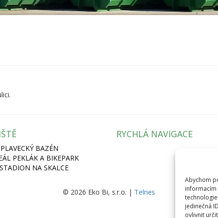
ici.
IŠTĚ
RYCHLÁ NAVIGACE
 PLAVECKÝ BAZÉN
REÁL PEKLÁK A BIKEPARK
 STADION NA SKALCE
Abychom pos
informacím 
© 2026 Eko Bi, s.r.o. |
Telnes
technologie
jedinečná I
ovlivnit urči