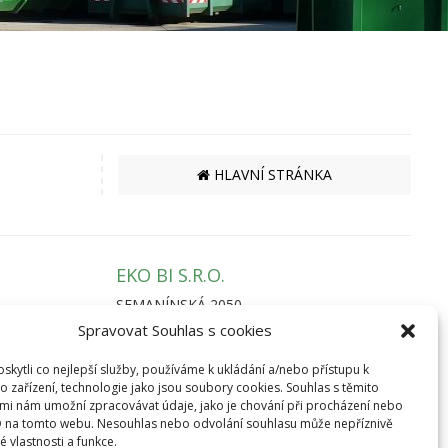
HLAVNÍ STRÁNKA
EKO BI S.R.O.
SEMANÍNSKÁ 2050
560 02 ČESKÁ TŘEBOVÁ
Spravovat Souhlas s cookies
IČ: 64827500
info@ekobi.cz
kytli co nejlepší služby, používáme k ukládání a/nebo přístupu k
o zařízení, technologie jako jsou soubory cookies. Souhlas s těmito
mi nám umožní zpracovávat údaje, jako je chování při procházení nebo
D na tomto webu. Nesouhlas nebo odvolání souhlasu může nepříznivě
té vlastnosti a funkce.