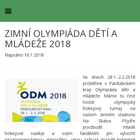
ZIMNÍ OLYMPIÁDA DĚTÍ A
MLÁDEŽE 2018
Napsáno 16.1.2018
Ve dnech 28.1.-2.2.2018
proběhne v Pardubickém
kraji Olympiáda dětí a
mládeže. Máme tu čest
hostit olympijský
hokejový turnaj na
našem zimním stadionu
Na Skalce. Přijďte
povzbudit mladé
hokejové naděje a svým fanděním jim vytvořit
nezapomenutelnou atmosféru, jakou zažívají dospělí hokejisté