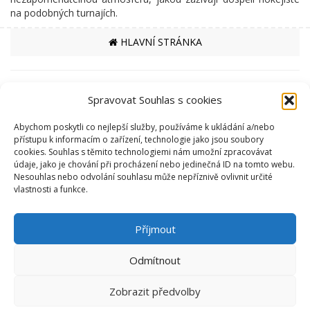
na podobných turnajích.
HLAVNÍ STRÁNKA
PARTNEŘI
Spravovat Souhlas s cookies
MĚSTO ČESKÁ TŘEBOVÁ
Abychom poskytli co nejlepší služby, používáme k ukládání a/nebo
SPORTOVIŠTĚ
přístupu k informacím o zařízení, technologie jako jsou soubory
cookies. Souhlas s těmito technologiemi nám umožní zpracovávat
KRYTÝ PLAVECKÝ BAZÉN
údaje, jako je chování při procházení nebo jedinečná ID na tomto webu.
SKI AREÁL PEKLÁK A BIKEPARK
Nesouhlas nebo odvolání souhlasu může nepříznivě ovlivnit určité
ZIMNÍ STADION NA SKALCE
vlastnosti a funkce.
RYCHLÁ NAVIGACE
EKO BI S.R.O.
Příjmout
SEMANÍNSKÁ 2050
Odmítnout
560 02 ČESKÁ TŘEBOVÁ
IČ: 64827500
info@ekobi.cz
Zobrazit předvolby
© 2026 Eko Bi, s.r.o. |
Telnes