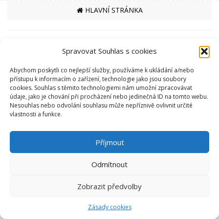
HLAVNÍ STRÁNKA
PARTNEŘI
Spravovat Souhlas s cookies
MĚSTO ČESKÁ TŘEBOVÁ
Abychom poskytli co nejlepší služby, používáme k ukládání a/nebo
SPORTOVIŠTĚ
přístupu k informacím o zařízení, technologie jako jsou soubory
cookies. Souhlas s těmito technologiemi nám umožní zpracovávat
KRYTÝ PLAVECKÝ BAZÉN
údaje, jako je chování při procházení nebo jedinečná ID na tomto webu.
SKI AREÁL PEKLÁK A BIKEPARK
Nesouhlas nebo odvolání souhlasu může nepříznivě ovlivnit určité
ZIMNÍ STADION NA SKALCE
vlastnosti a funkce.
RYCHLÁ NAVIGACE
EKO BI S.R.O.
Příjmout
SEMANÍNSKÁ 2050
Odmítnout
560 02 ČESKÁ TŘEBOVÁ
IČ: 64827500
info@ekobi.cz
Zobrazit předvolby
© 2026 Eko Bi, s.r.o. |
Telnes
Zásady cookies